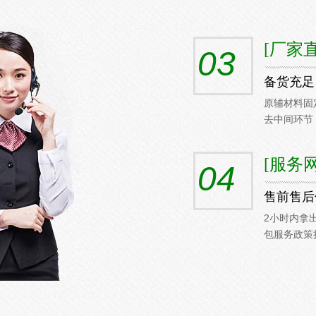
[厂家
03
备货充足
原辅材料固
去中间环节
[服务
04
售前售后
2小时内拿
包服务政策