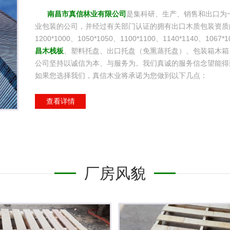
南昌市真信林业有限公司
是集科研、生产、销售和出口为
业包装的公司，并经过有关部门认证的拥有出口木质包装资质的一
1200*1000、1050*1050、1100*1100、1140*1140、1067*1
昌木栈板
、塑料托盘、出口托盘（免熏蒸托盘）、包装箱木箱
公司坚持以诚信为本、与服务为。我们真诚的服务信念望能得
如果您选择我们，真信木业将承诺为您做到以下几点：
1. 免费为客户设计经济适用的托盘产品，确保客户合理、经
2. 品质优良，规格齐全，送货快捷,价廉物美。并可根据客
查看详情
3. 为有需要的客户提供出入境除害处理凭证，检验检疫消毒
4. 良好的售后服务，竭诚为您的产品保驾护航。
5. 广泛适用于仓库、物流、食品、饮料、啤酒、医疗、纺织
品，建材，等诸多领域。可以满足各行业客户的产品需求。
厂房风貌