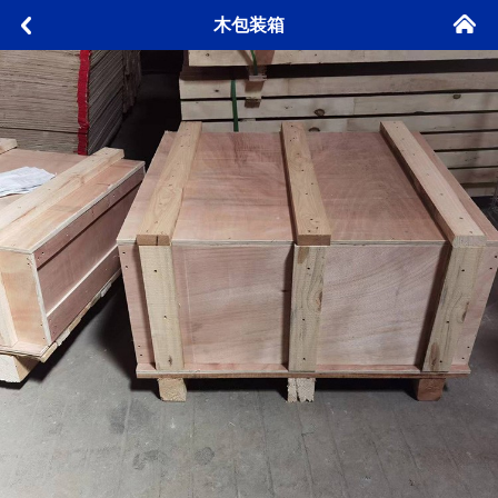
󰄫
木包装箱
󰅮